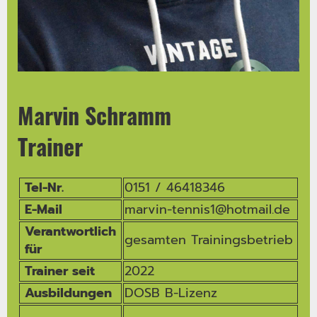
Marvin Schramm
Trainer
Tel-Nr.
0151 / 46418346
E-Mail
marvin-tennis1@hotmail.de
Verantwortlich
gesamten Trainingsbetrieb
für
Trainer seit
2022
Ausbildungen
DOSB B-Lizenz