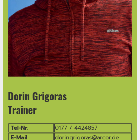
Dorin Grigoras
Trainer
Tel-Nr.
0177 / 4424857
E-Mail
doringrigoras@arcor.de