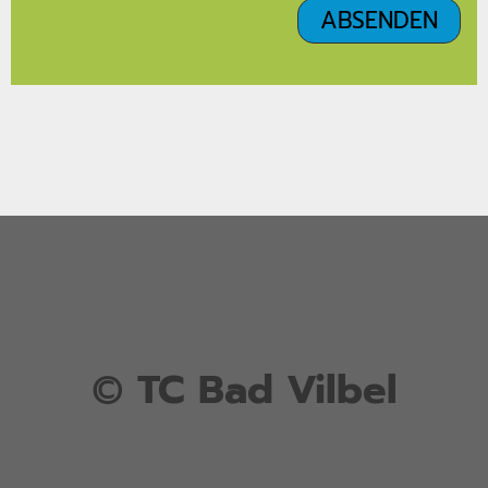
©
TC Bad Vilbel