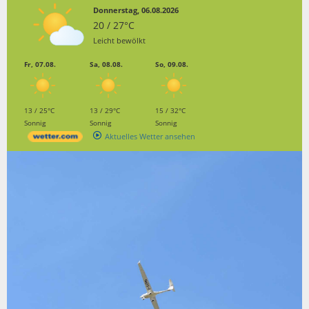
Donnerstag, 06.08.2026
20 / 27°C
Leicht bewölkt
Fr, 07.08.
Sa, 08.08.
So, 09.08.
13 / 25°C
13 / 29°C
15 / 32°C
Sonnig
Sonnig
Sonnig
Aktuelles Wetter ansehen